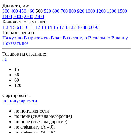
Диаметр, мм:
300
400
450
460
500
520
600
700
800
920
1000
1200
1300
1500
1600
2000
2200
2500
Количество ламп, шт:
1
3
4
5
6
8
10
11
12
13
14
15
17
18
32
36
48
60
93
По назначению:
На кухню
В прихожую
В зал
В гостиную
В спальню
В ванну
Показать всё
Товаров на странице:
36
15
36
60
120
Сортировать:
по популярности
по популярности
по цене (сначала недорогие)
по цене (сначала дорогие)
по алфавиту (А – Я)
по алфавиту (Я – А)