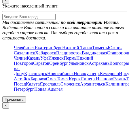
×
Укажите населенный пункт:
Мы доставляем светильники
по всей территории России
.
Выберите Ваш город из списка или впишите название вашего
города в строке поиска. От выбора города зависит срок и
стоимость доставки.
Челябинск
Екатеринбург
Нижний Тагил
Тюмень
Южно-
Сахалинск
Хабаровск
Владивосток
Владикавказ
Ставропол
Челны
Казань
Уфа
Ижевск
Пермь
Нижний
Новгород
Саратов
Оренбург
Ульяновск
Астрахань
Волгогра
на-
Дону
Красноярск
Новосибирск
Новокузнецк
Кемерово
Ирку
Алтайск
Барнаул
Омск
Томск
Курск
Липецк
Иваново
Рязань
Т
Посад
Калуга
Ярославль
Смоленск
Архангельск
Калинингр
Петербург
Новая Адыгея
Применить
×