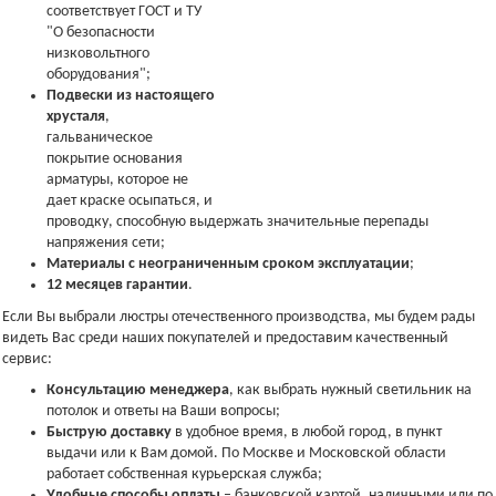
соответствует ГОСТ и ТУ
"О безопасности
низковольтного
оборудования";
Подвески из настоящего
хрусталя
,
гальваническое
покрытие основания
арматуры, которое не
дает краске осыпаться, и
проводку, способную выдержать значительные перепады
напряжения сети;
Материалы с неограниченным сроком эксплуатации
;
12 месяцев гарантии
.
Если Вы выбрали люстры отечественного производства, мы будем рады
видеть Вас среди наших покупателей и предоставим качественный
сервис:
Консультацию менеджера
, как выбрать нужный светильник на
потолок и ответы на Ваши вопросы;
Быструю доставку
в удобное время, в любой город, в пункт
выдачи или к Вам домой. По Москве и Московской области
работает собственная курьерская служба;
Удобные способы оплаты
– банковской картой, наличными или по