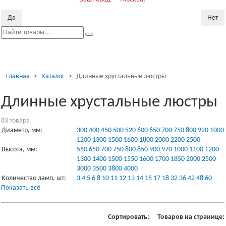
Да
Нет
Пока
скр
Главная
Каталог
Длинные хрустальные люстры
Длинные хрустальные люстры
83 товарa
Диаметр, мм:
300
400
450
500
520
600
650
700
750
800
920
1000
1200
1300
1500
1600
1800
2000
2200
2500
Высота, мм:
550
650
700
750
800
850
900
970
1000
1100
1200
1300
1400
1500
1550
1600
1700
1850
2000
2500
3000
3500
3800
4000
Количество ламп, шт:
3
4
5
6
8
10
11
12
13
14
15
17
18
32
36
42
48
60
Показать всё
Сортировать:
Товаров на странице: