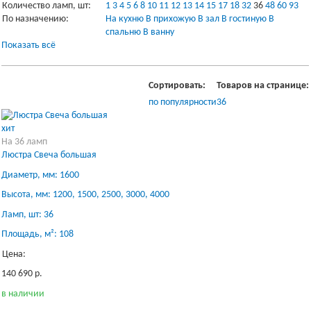
Количество ламп, шт:
1
3
4
5
6
8
10
11
12
13
14
15
17
18
32
36
48
60
93
По назначению:
На кухню
В прихожую
В зал
В гостиную
В
спальню
В ванну
Показать всё
Сортировать:
Товаров на странице:
по популярности
36
хит
На 36 ламп
Люстра Свеча большая
Диаметр, мм: 1600
Высота, мм: 1200, 1500, 2500, 3000, 4000
Ламп, шт: 36
Площадь, м²: 108
Цена:
140 690 р.
в наличии