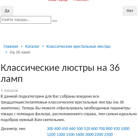
Да
Нет
Пока
скр
Главная
Каталог
Классические хрустальные люстры
На 36 ламп
Классические люстры на 36
ламп
5 товаров
В данной подкатегории для Вас собраны воедино все
тридцатишестиламповые классические хрустальные люстры (на 36
лампочек). Теперь Вы можете отфильтровать необходимые параметры
товара с помощью фильтра, расположенного справа, тем самым идеально
подобрав нужный Вам светильник.
Диаметр, мм:
300
400
450
460
500
520
600
700
800
920
1000
1200
1300
1500
1600
2000
2200
2500