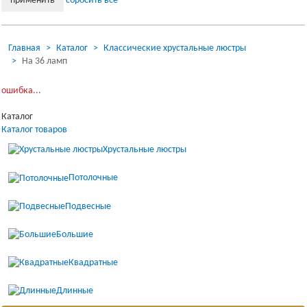
сбросить всё
применить
Главная
Каталог
Классические хрустальные люстры
На 36 ламп
Загрузка...
ошибка...
Каталог
Каталог товаров
Хрустальные люстры
Потолочные
Подвесные
Большие
Квадратные
Длинные