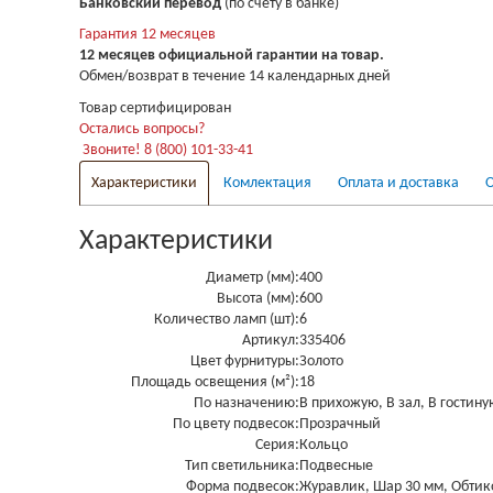
Банковский перевод
(по счету в банке)
Гарантия 12 месяцев
12 месяцев официальной гарантии на товар.
Обмен/возврат в течение 14 календарных дней
Товар сертифицирован
Остались вопросы?
Звоните! 8 (800) 101-33-41
Характеристики
Комлектация
Оплата и доставка
О
Характеристики
Диаметр (мм):
400
Высота (мм):
600
Количество ламп (шт):
6
Артикул:
335406
Цвет фурнитуры:
Золото
Площадь освещения (м²):
18
По назначению:
В прихожую, В зал, В гостину
По цвету подвесок:
Прозрачный
Серия:
Кольцо
Тип светильника:
Подвесные
Форма подвесок:
Журавлик, Шар 30 мм, Обтик