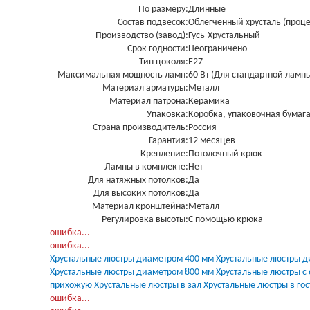
По размеру:
Длинные
Состав подвесок:
Облегченный хрусталь (проце
Производство (завод):
Гусь-Хрустальный
Срок годности:
Неограничено
Тип цоколя:
Е27
Максимальная мощность ламп:
60 Вт (Для стандартной ламп
Материал арматуры:
Металл
Материал патрона:
Керамика
Упаковка:
Коробка, упаковочная бумага
Страна производитель:
Россия
Гарантия:
12 месяцев
Крепление:
Потолочный крюк
Лампы в комплекте:
Нет
Для натяжных потолков:
Да
Для высоких потолков:
Да
Материал кронштейна:
Металл
Регулировка высоты:
С помощью крюка
Загрузка...
ошибка...
Загрузка...
ошибка...
Хрустальные люстры диаметром 400 мм
Хрустальные люстры д
Хрустальные люстры диаметром 800 мм
Хрустальные люстры с
прихожую
Хрустальные люстры в зал
Хрустальные люстры в го
Загрузка...
ошибка...