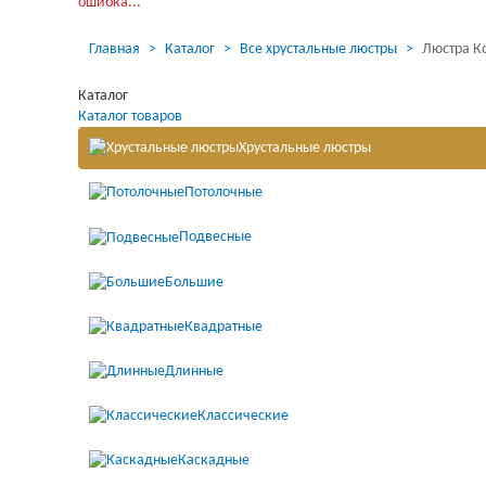
Загрузка...
ошибка...
Главная
Каталог
Все хрустальные люстры
Люстра К
Каталог
Каталог товаров
Хрустальные люстры
Потолочные
Подвесные
Большие
Квадратные
Длинные
Классические
Каскадные