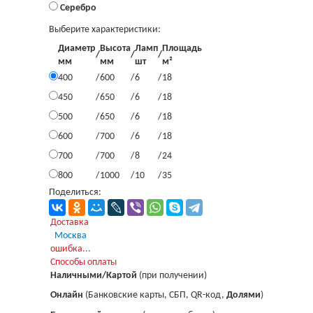
Серебро
Выберите характеристики:
Диаметр
Высота
Ламп
Площадь
/
/
/
мм
мм
шт
м²
400
/
600
/
6
/
18
450
/
650
/
6
/
18
500
/
650
/
6
/
18
600
/
700
/
6
/
18
700
/
700
/
8
/
24
800
/
1000
/
10
/
35
Поделиться:
Доставка
Москва
Загрузка...
ошибка...
Способы оплаты
Наличными/Картой
(при получении)
Онлайн
(Банковские карты, СБП, QR-код,
Долями
)