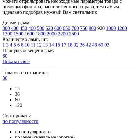
можете отфильтровать необходимые параметры товара с
помощью фильтра, расположенного справа, тем самым
идеально подобрав нужный Вам светильник
Диаметр, мм:
300
400
450
460
500
520
600
650
700
750
800
920
1000
1200
1300
1500
1600
1800
2000
2200
2500
Количество ламп, шт:
1
3
4
5
6
8
10
11
12
13
14
15
17
18
32
36
42
48
60
93
Площадь освещения, м²:
60
Показать всё
Товаров на странице:
36
15
36
60
120
Сортировать:
по популярности
по популярности
по цене (сначала недорогие)