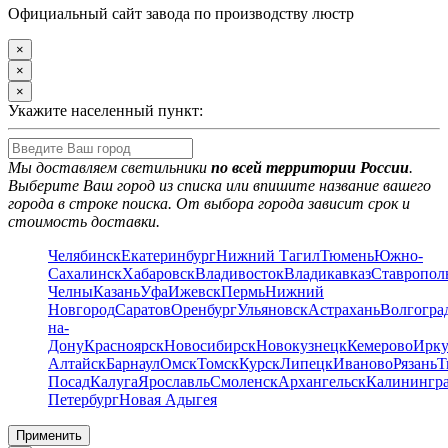
Официальный сайт завода по производству люстр
×
×
×
Укажите населенный пункт:
Мы доставляем светильники
по всей территории России
.
Выберите Ваш город из списка или впишите название вашего
города в строке поиска. От выбора города зависит срок и
стоимость доставки.
Челябинск
Екатеринбург
Нижний Тагил
Тюмень
Южно-
Сахалинск
Хабаровск
Владивосток
Владикавказ
Ставропол
Челны
Казань
Уфа
Ижевск
Пермь
Нижний
Новгород
Саратов
Оренбург
Ульяновск
Астрахань
Волгогра
на-
Дону
Красноярск
Новосибирск
Новокузнецк
Кемерово
Ирку
Алтайск
Барнаул
Омск
Томск
Курск
Липецк
Иваново
Рязань
Т
Посад
Калуга
Ярославль
Смоленск
Архангельск
Калинингр
Петербург
Новая Адыгея
Применить