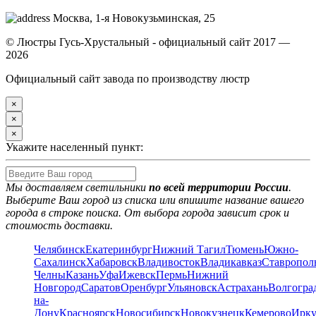
Москва, 1-я Новокузьминская, 25
© Люстры Гусь-Хрустальный - официальный сайт 2017 —
2026
Официальный сайт завода по производству люстр
×
×
×
Укажите населенный пункт:
Мы доставляем светильники
по всей территории России
.
Выберите Ваш город из списка или впишите название вашего
города в строке поиска. От выбора города зависит срок и
стоимость доставки.
Челябинск
Екатеринбург
Нижний Тагил
Тюмень
Южно-
Сахалинск
Хабаровск
Владивосток
Владикавказ
Ставропол
Челны
Казань
Уфа
Ижевск
Пермь
Нижний
Новгород
Саратов
Оренбург
Ульяновск
Астрахань
Волгогра
на-
Дону
Красноярск
Новосибирск
Новокузнецк
Кемерово
Ирку