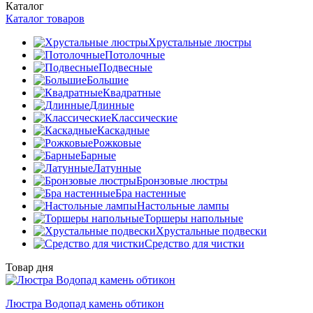
Каталог
Каталог товаров
Хрустальные люстры
Потолочные
Подвесные
Большие
Квадратные
Длинные
Классические
Каскадные
Рожковые
Барные
Латунные
Бронзовые люстры
Бра настенные
Настольные лампы
Торшеры напольные
Хрустальные подвески
Средство для чистки
Товар дня
Люстра Водопад камень обтикон