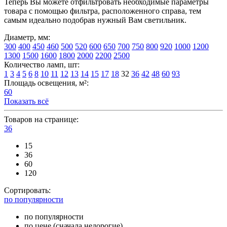
Теперь Вы можете отфильтровать необходимые параметры
товара с помощью фильтра, расположенного справа, тем
самым идеально подобрав нужный Вам светильник.
Диаметр, мм:
300
400
450
460
500
520
600
650
700
750
800
920
1000
1200
1300
1500
1600
1800
2000
2200
2500
Количество ламп, шт:
1
3
4
5
6
8
10
11
12
13
14
15
17
18
32
36
42
48
60
93
Площадь освещения, м²:
60
Показать всё
Товаров на странице:
36
15
36
60
120
Сортировать:
по популярности
по популярности
по цене (сначала недорогие)