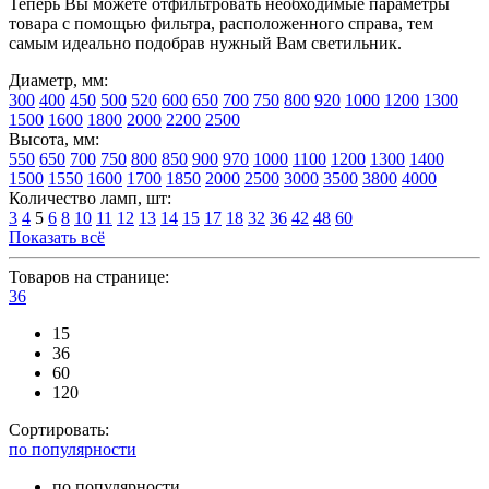
Теперь Вы можете отфильтровать необходимые параметры
товара с помощью фильтра, расположенного справа, тем
самым идеально подобрав нужный Вам светильник.
Диаметр, мм:
300
400
450
500
520
600
650
700
750
800
920
1000
1200
1300
1500
1600
1800
2000
2200
2500
Высота, мм:
550
650
700
750
800
850
900
970
1000
1100
1200
1300
1400
1500
1550
1600
1700
1850
2000
2500
3000
3500
3800
4000
Количество ламп, шт:
3
4
5
6
8
10
11
12
13
14
15
17
18
32
36
42
48
60
Показать всё
Товаров на странице:
36
15
36
60
120
Сортировать:
по популярности
по популярности