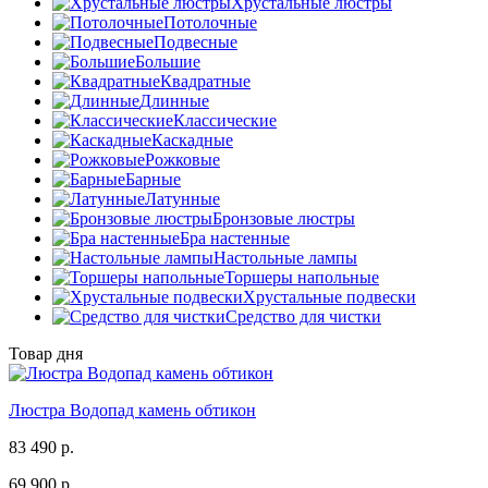
Хрустальные люстры
Потолочные
Подвесные
Большие
Квадратные
Длинные
Классические
Каскадные
Рожковые
Барные
Латунные
Бронзовые люстры
Бра настенные
Настольные лампы
Торшеры напольные
Хрустальные подвески
Средство для чистки
Товар дня
Люстра Водопад камень обтикон
83 490 р.
69 900 р.