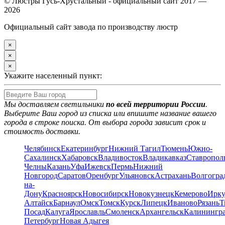
© Люстры Гусь-Хрустальный - официальный сайт 2017 —
2026
Официальный сайт завода по производству люстр
×
×
×
Укажите населенный пункт:
Мы доставляем светильники
по всей территории России
.
Выберите Ваш город из списка или впишите название вашего
города в строке поиска. От выбора города зависит срок и
стоимость доставки.
Челябинск
Екатеринбург
Нижний Тагил
Тюмень
Южно-
Сахалинск
Хабаровск
Владивосток
Владикавказ
Ставропол
Челны
Казань
Уфа
Ижевск
Пермь
Нижний
Новгород
Саратов
Оренбург
Ульяновск
Астрахань
Волгогра
на-
Дону
Красноярск
Новосибирск
Новокузнецк
Кемерово
Ирку
Алтайск
Барнаул
Омск
Томск
Курск
Липецк
Иваново
Рязань
Т
Посад
Калуга
Ярославль
Смоленск
Архангельск
Калинингр
Петербург
Новая Адыгея