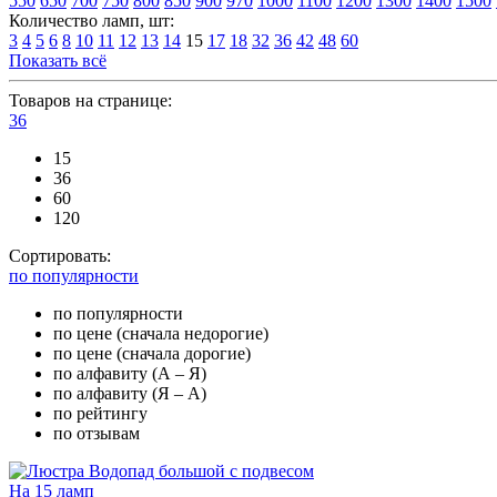
550
650
700
750
800
850
900
970
1000
1100
1200
1300
1400
1500
Количество ламп, шт:
3
4
5
6
8
10
11
12
13
14
15
17
18
32
36
42
48
60
Показать всё
Товаров на странице:
36
15
36
60
120
Сортировать:
по популярности
по популярности
по цене (сначала недорогие)
по цене (сначала дорогие)
по алфавиту (А – Я)
по алфавиту (Я – А)
по рейтингу
по отзывам
На 15 ламп