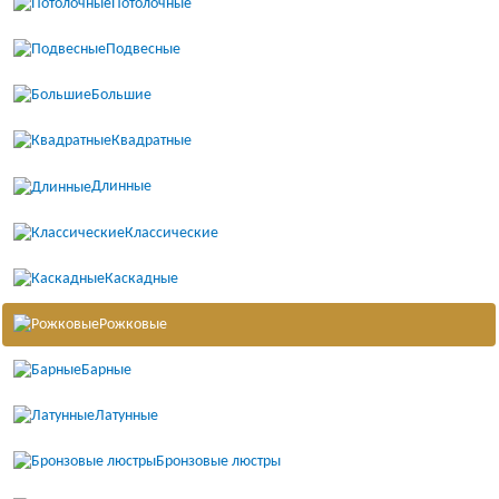
Потолочные
Подвесные
Большие
Квадратные
Длинные
Классические
Каскадные
Рожковые
Барные
Латунные
Бронзовые люстры