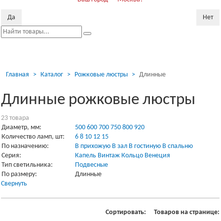
Да
Нет
Пока
скр
Главная
Каталог
Рожковые люстры
Длинные
Длинные рожковые люстры
23 товарa
Диаметр, мм:
500
600
700
750
800
920
Количество ламп, шт:
6
8
10
12
15
По назначению:
В прихожую
В зал
В гостиную
В спальню
Серия:
Капель
Винтаж
Кольцо
Венеция
Тип светильника:
Подвесные
По размеру:
Длинные
Свернуть
Сортировать:
Товаров на странице: