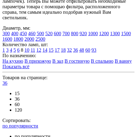
лампочек). Теперь Вы можете отфильтровать необходимые
параметры товара с помощью фильтра, расположенного
справа, тем самым идеально подобрав нужный Вам
светильник.
Диаметр, мм:
300
400
450
460
500
520
600
700
800
920
1000
1200
1300
1500
1600
1800
2000
2500
Количество ламп, шт:
1
3
4
5
6
8
10
11
12
14
15
17
18
32
36
48
60
93
По назначению:
На кухню
В прихожую
В зал
В гостиную
В спальню
В ванну
Показать всё
Товаров на странице:
36
15
36
60
120
Сортировать:
по популярности
по популярности