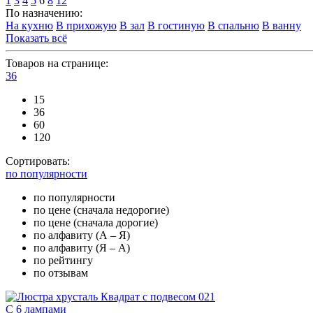
1
3
4
5
6
8
12
По назначению:
На кухню
В прихожую
В зал
В гостиную
В спальню
В ванну
Показать всё
Товаров на странице:
36
15
36
60
120
Сортировать:
по популярности
по популярности
по цене (сначала недорогие)
по цене (сначала дорогие)
по алфавиту (А – Я)
по алфавиту (Я – А)
по рейтингу
по отзывам
С 6 лампами