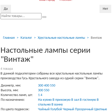
Да
Нет
Пока
скр
Главная
Каталог
Хрустальные настольные лампы
Винтаж
Настольные лампы серии
"Винтаж"
4 товарa
В данной подкатегории собраны все хрустальные настольные лампы
производства Гусь-Хрустального завода из одной серии "Винтаж".
Диаметр, мм:
300
400
550
Высота, мм:
300
550
Количество ламп, шт:
1
4
По назначению:
На кухню
В прихожую
В зал
В гостиную
В
спальню
В ванну
По цвету подвесок:
Чайный
Голубой
Черный
Прозрачный
Цветные