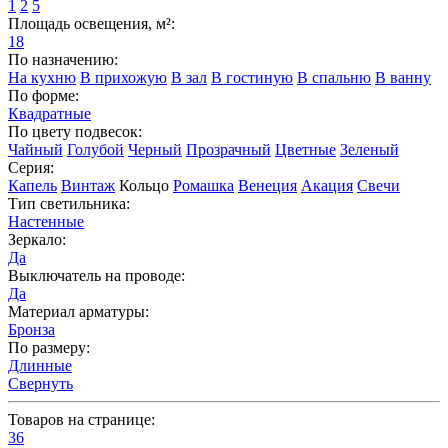
1
2
5
Площадь освещения, м²:
18
По назначению:
На кухню
В прихожую
В зал
В гостиную
В спальню
В ванну
По форме:
Квадратные
По цвету подвесок:
Чайный
Голубой
Черный
Прозрачный
Цветные
Зеленый
Серия:
Капель
Винтаж
Кольцо
Ромашка
Венеция
Акация
Свечи
Тип светильника:
Настенные
Зеркало:
Да
Выключатель на проводе:
Да
Материал арматуры:
Бронза
По размеру:
Длинные
Свернуть
Товаров на странице:
36