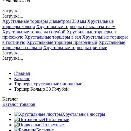
Нет отзывов
Загрузка...
Загрузка...
Хрустальные торшеры диаметром 350 мм
Хрустальные
торшеры кольцо
Хрустальные торшеры с выключателем
Хрустальные торшеры голубой
Хрустальные торшеры в
прихожую
Хрустальные торшеры в зал
Хрустальные торшеры
в гостиную
Хрустальные торшеры прозрачный
Хрустальные
торшеры в спальню
Хрустальные торшеры цветные
Загрузка...
Загрузка...
Главная
Каталог
Торшеры хрустальные напольные
Торшер Кольцо 33 Голубой
Каталог
Каталог товаров
Хрустальные люстры
Потолочные
Подвесные
Большие