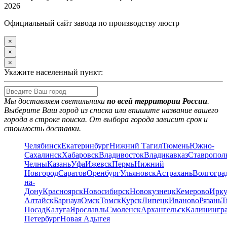
2026
Официальный сайт завода по производству люстр
×
×
×
Укажите населенный пункт:
Мы доставляем светильники
по всей территории России
.
Выберите Ваш город из списка или впишите название вашего
города в строке поиска. От выбора города зависит срок и
стоимость доставки.
Челябинск
Екатеринбург
Нижний Тагил
Тюмень
Южно-
Сахалинск
Хабаровск
Владивосток
Владикавказ
Ставропол
Челны
Казань
Уфа
Ижевск
Пермь
Нижний
Новгород
Саратов
Оренбург
Ульяновск
Астрахань
Волгогра
на-
Дону
Красноярск
Новосибирск
Новокузнецк
Кемерово
Ирку
Алтайск
Барнаул
Омск
Томск
Курск
Липецк
Иваново
Рязань
Т
Посад
Калуга
Ярославль
Смоленск
Архангельск
Калинингр
Петербург
Новая Адыгея