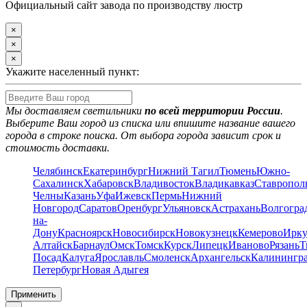
Официальный сайт завода по производству люстр
×
×
×
Укажите населенный пункт:
Мы доставляем светильники
по всей территории России
.
Выберите Ваш город из списка или впишите название вашего
города в строке поиска. От выбора города зависит срок и
стоимость доставки.
Челябинск
Екатеринбург
Нижний Тагил
Тюмень
Южно-
Сахалинск
Хабаровск
Владивосток
Владикавказ
Ставропол
Челны
Казань
Уфа
Ижевск
Пермь
Нижний
Новгород
Саратов
Оренбург
Ульяновск
Астрахань
Волгогра
на-
Дону
Красноярск
Новосибирск
Новокузнецк
Кемерово
Ирку
Алтайск
Барнаул
Омск
Томск
Курск
Липецк
Иваново
Рязань
Т
Посад
Калуга
Ярославль
Смоленск
Архангельск
Калинингр
Петербург
Новая Адыгея
Применить