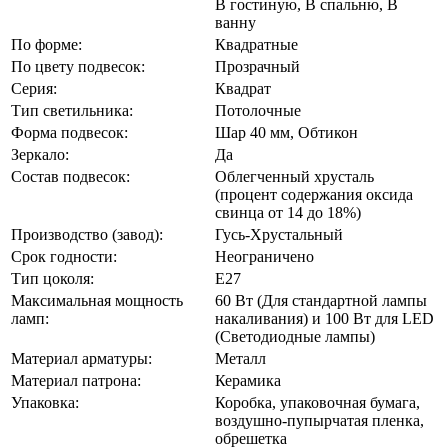
В гостиную, В спальню, В
ванну
По форме:
Квадратные
По цвету подвесок:
Прозрачный
Серия:
Квадрат
Тип светильника:
Потолочные
Форма подвесок:
Шар 40 мм, Обтикон
Зеркало:
Да
Состав подвесок:
Облегченный хрусталь
(процент содержания оксида
свинца от 14 до 18%)
Производство (завод):
Гусь-Хрустальный
Срок годности:
Неограничено
Тип цоколя:
Е27
Максимальная мощность
60 Вт (Для стандартной лампы
ламп:
накаливания) и 100 Вт для LED
(Светодиодные лампы)
Материал арматуры:
Металл
Материал патрона:
Керамика
Упаковка:
Коробка, упаковочная бумага,
воздушно-пупырчатая пленка,
обрешетка