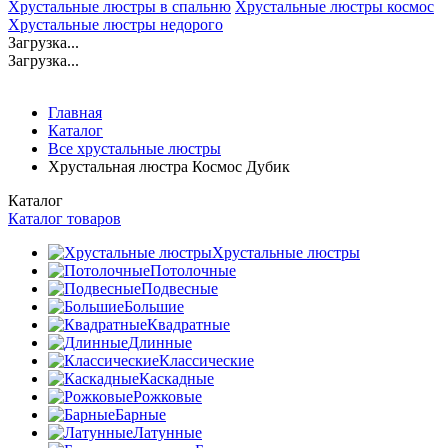
Хрустальные люстры в спальню
Хрустальные люстры космос
Хрустальные люстры недорого
Загрузка...
Загрузка...
Главная
Каталог
Все хрустальные люстры
Хрустальная люстра Космос Дубик
Каталог
Каталог товаров
Хрустальные люстры
Потолочные
Подвесные
Большие
Квадратные
Длинные
Классические
Каскадные
Рожковые
Барные
Латунные