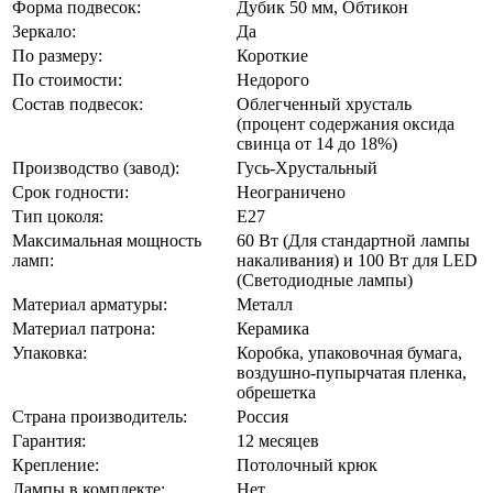
Форма подвесок:
Дубик 50 мм, Обтикон
Зеркало:
Да
По размеру:
Короткие
По стоимости:
Недорого
Состав подвесок:
Облегченный хрусталь
(процент содержания оксида
свинца от 14 до 18%)
Производство (завод):
Гусь-Хрустальный
Срок годности:
Неограничено
Тип цоколя:
Е27
Максимальная мощность
60 Вт (Для стандартной лампы
ламп:
накаливания) и 100 Вт для LED
(Светодиодные лампы)
Материал арматуры:
Металл
Материал патрона:
Керамика
Упаковка:
Коробка, упаковочная бумага,
воздушно-пупырчатая пленка,
обрешетка
Страна производитель:
Россия
Гарантия:
12 месяцев
Крепление:
Потолочный крюк
Лампы в комплекте:
Нет