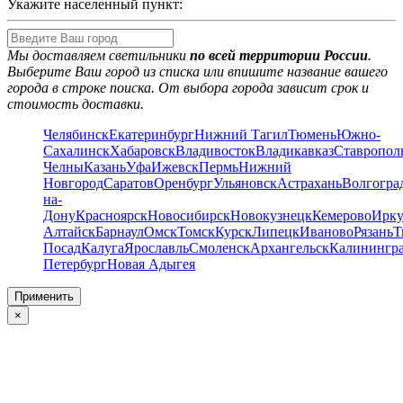
Укажите населенный пункт:
Мы доставляем светильники
по всей территории России
.
Выберите Ваш город из списка или впишите название вашего
города в строке поиска. От выбора города зависит срок и
стоимость доставки.
Челябинск
Екатеринбург
Нижний Тагил
Тюмень
Южно-
Сахалинск
Хабаровск
Владивосток
Владикавказ
Ставропол
Челны
Казань
Уфа
Ижевск
Пермь
Нижний
Новгород
Саратов
Оренбург
Ульяновск
Астрахань
Волгогра
на-
Дону
Красноярск
Новосибирск
Новокузнецк
Кемерово
Ирку
Алтайск
Барнаул
Омск
Томск
Курск
Липецк
Иваново
Рязань
Т
Посад
Калуга
Ярославль
Смоленск
Архангельск
Калинингр
Петербург
Новая Адыгея
Применить
×