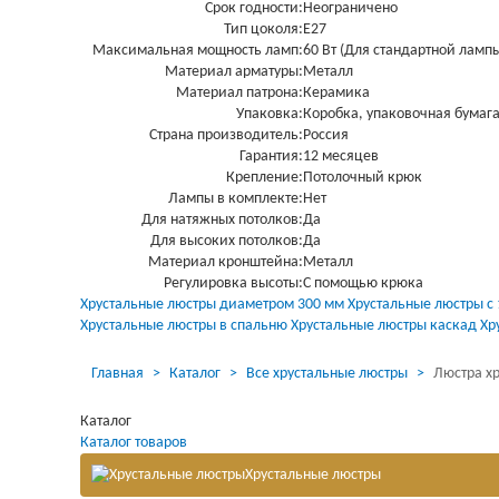
Срок годности:
Неограничено
Тип цоколя:
Е27
Максимальная мощность ламп:
60 Вт (Для стандартной ламп
Материал арматуры:
Металл
Материал патрона:
Керамика
Упаковка:
Коробка, упаковочная бумага
Страна производитель:
Россия
Гарантия:
12 месяцев
Крепление:
Потолочный крюк
Лампы в комплекте:
Нет
Для натяжных потолков:
Да
Для высоких потолков:
Да
Материал кронштейна:
Металл
Регулировка высоты:
С помощью крюка
Загрузка...
Загрузка...
Хрустальные люстры диаметром 300 мм
Хрустальные люстры с
Хрустальные люстры в спальню
Хрустальные люстры каскад
Хр
Загрузка...
Загрузка...
Главная
Каталог
Все хрустальные люстры
Люстра хр
Каталог
Каталог товаров
Хрустальные люстры