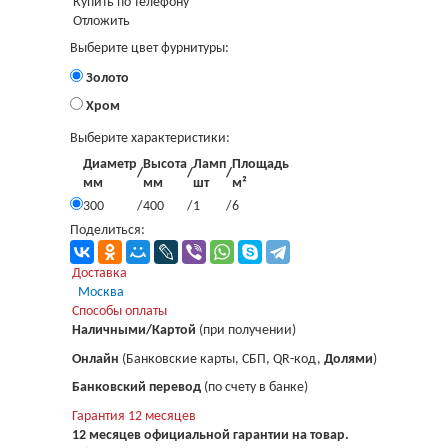
Купить по телефону
Отложить
Выберите цвет фурнитуры:
Золото
Хром
Выберите характеристики:
Диаметр
Высота
Ламп
Площадь
/
/
/
мм
мм
шт
м²
300
/
400
/
1
/
6
Поделиться:
Доставка
Москва
Загрузка...
Способы оплаты
Наличными/Картой
(при получении)
Онлайн
(Банковские карты, СБП, QR-код,
Долями
)
Банковский перевод
(по счету в банке)
Гарантия 12 месяцев
12 месяцев официальной гарантии на товар.