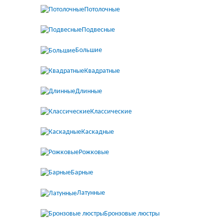
Потолочные
Подвесные
Большие
Квадратные
Длинные
Классические
Каскадные
Рожковые
Барные
Латунные
Бронзовые люстры