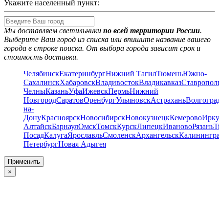
Укажите населенный пункт:
Мы доставляем светильники
по всей территории России
.
Выберите Ваш город из списка или впишите название вашего
города в строке поиска. От выбора города зависит срок и
стоимость доставки.
Челябинск
Екатеринбург
Нижний Тагил
Тюмень
Южно-
Сахалинск
Хабаровск
Владивосток
Владикавказ
Ставропол
Челны
Казань
Уфа
Ижевск
Пермь
Нижний
Новгород
Саратов
Оренбург
Ульяновск
Астрахань
Волгогра
на-
Дону
Красноярск
Новосибирск
Новокузнецк
Кемерово
Ирку
Алтайск
Барнаул
Омск
Томск
Курск
Липецк
Иваново
Рязань
Т
Посад
Калуга
Ярославль
Смоленск
Архангельск
Калинингр
Петербург
Новая Адыгея
Применить
×