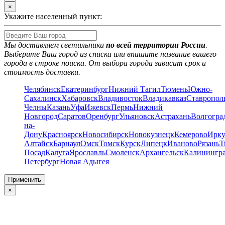
×
Укажите населенный пункт:
Мы доставляем светильники
по всей территории России
.
Выберите Ваш город из списка или впишите название вашего
города в строке поиска. От выбора города зависит срок и
стоимость доставки.
Челябинск
Екатеринбург
Нижний Тагил
Тюмень
Южно-
Сахалинск
Хабаровск
Владивосток
Владикавказ
Ставропол
Челны
Казань
Уфа
Ижевск
Пермь
Нижний
Новгород
Саратов
Оренбург
Ульяновск
Астрахань
Волгогра
на-
Дону
Красноярск
Новосибирск
Новокузнецк
Кемерово
Ирку
Алтайск
Барнаул
Омск
Томск
Курск
Липецк
Иваново
Рязань
Т
Посад
Калуга
Ярославль
Смоленск
Архангельск
Калинингр
Петербург
Новая Адыгея
Применить
×