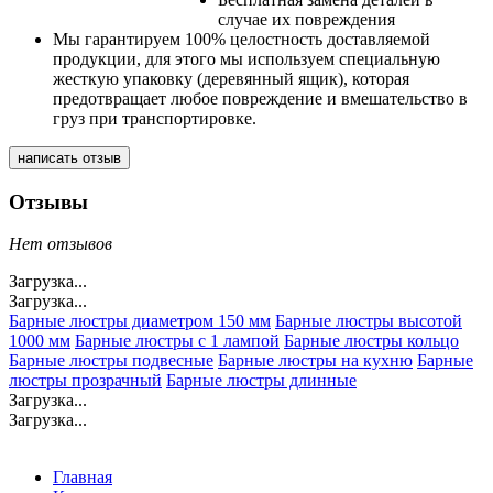
случае их повреждения
Мы гарантируем 100% целостность доставляемой
продукции, для этого мы используем специальную
жесткую упаковку (деревянный ящик), которая
предотвращает любое повреждение и вмешательство в
груз при транспортировке.
написать отзыв
Отзывы
Нет отзывов
Загрузка...
Загрузка...
Барные люстры диаметром 150 мм
Барные люстры высотой
1000 мм
Барные люстры с 1 лампой
Барные люстры кольцо
Барные люстры подвесные
Барные люстры на кухню
Барные
люстры прозрачный
Барные люстры длинные
Загрузка...
Загрузка...
Главная