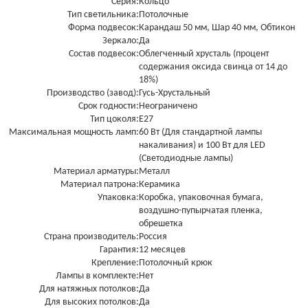
Серия:
Кольцо
Тип светильника:
Потолочные
Форма подвесок:
Карандаш 50 мм, Шар 40 мм, Обтикон
Зеркало:
Да
Состав подвесок:
Облегченный хрусталь (процент
содержания оксида свинца от 14 до
18%)
Производство (завод):
Гусь-Хрустальный
Срок годности:
Неограничено
Тип цоколя:
Е27
Максимальная мощность ламп:
60 Вт (Для стандартной лампы
накаливания) и 100 Вт для LED
(Светодиодные лампы)
Материал арматуры:
Металл
Материал патрона:
Керамика
Упаковка:
Коробка, упаковочная бумага,
воздушно-пупырчатая пленка,
обрешетка
Страна производитель:
Россия
Гарантия:
12 месяцев
Крепление:
Потолочный крюк
Лампы в комплекте:
Нет
Для натяжных потолков:
Да
Для высоких потолков:
Да