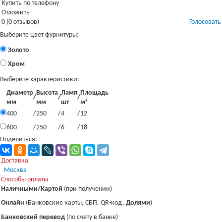
Купить по телефону
Отложить
0 (0 отзывов)
Голосовать
Выберите цвет фурнитуры:
Золото
Хром
Выберите характеристики:
Диаметр
Высота
Ламп
Площадь
/
/
/
мм
мм
шт
м²
400
/
250
/
4
/
12
600
/
250
/
6
/
18
Поделиться:
Доставка
Москва
Загрузка...
Способы оплаты
Наличными/Картой
(при получении)
Онлайн
(Банковские карты, СБП, QR-код,
Долями
)
Банковский перевод
(по счету в банке)